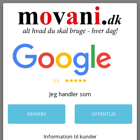
( 0 )
Toggle
navigation
SØG
5,0
Jeg handler som
ERHVERV
OFFENTLIG
Information til kunder