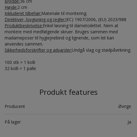
Bredde:
36 cm
Højde:
2 cm
Inkluderet tilbehør:
Materiale til montering.
Direktiver, lovgivning og regler:
(EC) 1907/2006, (EU) 2023/988
Produktbeskrivelse:
Enkel løsning til dametoilettet. Nem at
montere med medfølgende skruer. Bruges sammen med
madameposer til hygiejnebind og lignende, som let kan
anvendes sammen.
Sikkerhedsforskrifter og advarsler:
Undgå slag og stødpåvirkning.
100 stk = 1 kolli
32 kolli = 1 palle
Produkt features
Producent
Øvrige
På lager
Ja