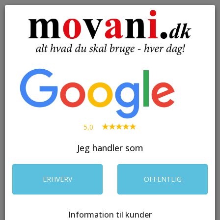
( 0 )
Toggle
navigation
SØG
5,0
Jeg handler som
ERHVERV
OFFENTLIG
Information til kunder