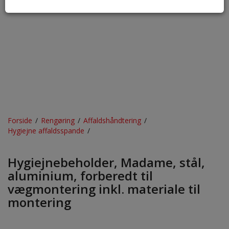
Forside
/
Rengøring
/
Affaldshåndtering
/
Hygiejne affaldsspande
/
Hygiejnebeholder, Madame, stål,
aluminium, forberedt til
vægmontering inkl. materiale til
montering