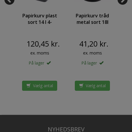
Papirkurv plast
Papirkurv tråd
er
sort 14 l 4-
metal sort 18l
a
ar
kantet
BNT
l
321x260x260mm
Bnt/Officex335mm
18L Tråd Metal
120,45 kr.
41,20 kr.
ex. moms
ex. moms
På lager
På lager
l
Vælg antal
Vælg antal
NYHEDSBREV