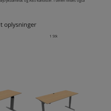
trykslaminat og ABS-kantlister. I serien findes også
t oplysninger
1 Stk