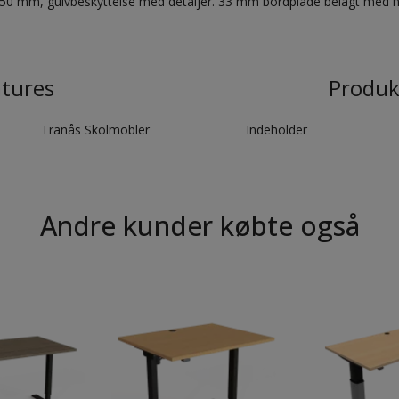
0 mm, gulvbeskyttelse med detaljer. 33 mm bordplade belagt med høj
atures
Produk
Tranås Skolmöbler
Indeholder
Andre kunder købte også