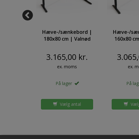
kebord |
Hæve-/sænkebord |
Hæve-/sæ
| Bøg med
180x80 cm | Valnød
160x80 cm
tel
med sort stel
med so
3.165,00 kr.
3.065,
oms
ex. moms
ex. 
er
På lager
På la
antal
Vælg antal
Vælg