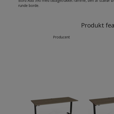
Bord Add 590 med tilbagetrukket ramme, ben af stålrør Ø5
runde borde.
Produkt fe
Producent