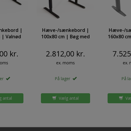
nkebord |
Hæve-/sænkebord |
Hæve-/sæ
 | Valnød
100x80 cm | Bøg med
160x80 cm
rt stel
sort stel
søl
00 kr.
2.812,00 kr.
7.525
moms
ex. moms
ex.
ger
På lager
På l
 antal
Vælg antal
Væl