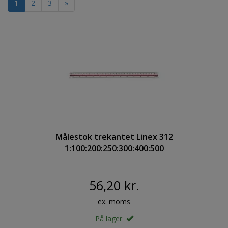
1
2
3
»
Målestok trekantet Linex 312
1:100:200:250:300:400:500
56,20 kr.
ex. moms
På lager