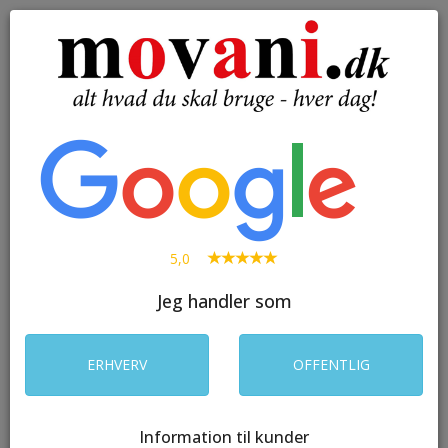
( 0 )
Toggle
navigation
SØG
5,0
Jeg handler som
ERHVERV
OFFENTLIG
Information til kunder