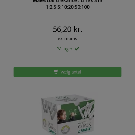
Målestok trekantet Linex 313
1:2,5:5:10:20:50:100
56,20 kr.
ex. moms
På lager
Vælg antal